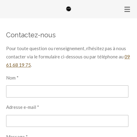
Passer
au
contenu
principal
Contactez-nous
Pour toute question ou renseignement, n'hésitez pas à nous
contacter via le formulaire ci-dessous ou par téléphone au
09
61 68 19 75
.
Nom *
Adresse e-mail *
Message *