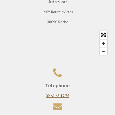
Adresse
m
1469 Route d'Artas
38090 Roche
Téléphone
09 61 68 19 75