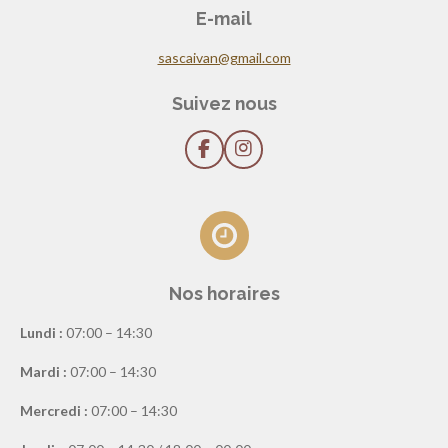
E-mail
sascaivan@gmail.com
Suivez nous
F
I
a
n
c
s
e
t
b
a
o
g
o
r
k
a
Nos horaires
m
Lundi :
07:00 – 14:30
Mardi :
07:00 – 14:30
Mercredi :
07:00 – 14:30